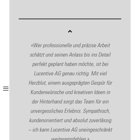
ich
«Wer professionelle und präzise Arbeit
«D
ie
schätzt und seinen Anlass bis ins Detail
perfekt geplant haben möchte, ist bei
Orga
UGA
Lucentive AG genau richtig. Mit viel
ten
Herzblut, einem ausgeprägten Gespür für
s
ure
Kundenwünsche und kreativen Ideen in
Präs
ätzen
der Hinterhand sorgt das Team für ein
der
unvergessliches Erlebnis. Sympathisch,
Gesch
ndere
kundenorientiert und absolut zuverlässig
er
– ich kann Lucentive AG uneingeschränkt
usw.
weiterempfehlen.»